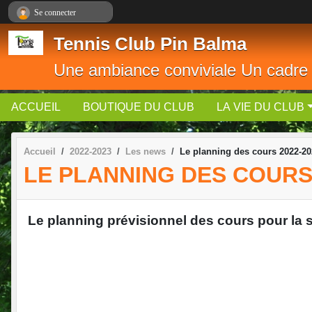
Panneau de gestion des cookies
Se connecter
Tennis Club Pin Balma
Une ambiance conviviale Un cadre
ACCUEIL
BOUTIQUE DU CLUB
LA VIE DU CLUB
Accueil
2022-2023
Les news
Le planning des cours 2022-20
LE PLANNING DES COURS 
Le planning prévisionnel des cours pour la 