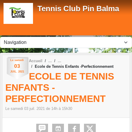
Panneau de gestion des cookies
Tennis Club Pin Balma
Le
samedi
Accueil
03
Ecole de Tennis Enfants -Perfectionnement
JUIL.
2021
ECOLE DE TENNIS
ENFANTS -
PERFECTIONNEMENT
Le
samedi
03
juil.
2021
de 14h à 15h30