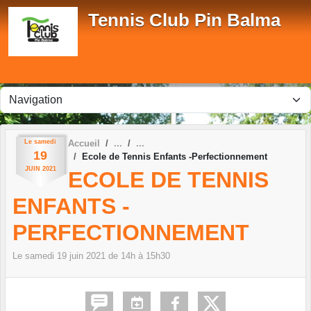
Panneau de gestion des cookies
Tennis Club Pin Balma
Le
samedi
Accueil
19
Ecole de Tennis Enfants -Perfectionnement
JUIN
2021
ECOLE DE TENNIS
ENFANTS -
PERFECTIONNEMENT
Le
samedi
19
juin
2021
de 14h à 15h30