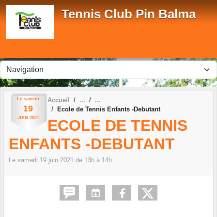
Panneau de gestion des cookies
Tennis Club Pin Balma
Le
samedi
Accueil
19
Ecole de Tennis Enfants -Debutant
JUIN
2021
ECOLE DE TENNIS
ENFANTS -DEBUTANT
Le
samedi
19
juin
2021
de 13h à 14h