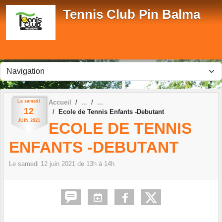
Panneau de gestion des cookies
Tennis Club Pin Balma
Le
samedi
Accueil
12
Ecole de Tennis Enfants -Debutant
JUIN
2021
ECOLE DE TENNIS
ENFANTS -DEBUTANT
Le
samedi
12
juin
2021
de 13h à 14h