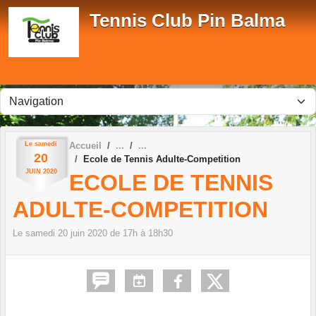
Panneau de gestion des cookies
Tennis Club Pin Balma
Le
samedi
Accueil
20
Ecole de Tennis Adulte-Competition
JUIN
2020
ECOLE DE TENNIS
ADULTE-COMPETITION
Le
samedi
20
juin
2020
de 17h à 18h30