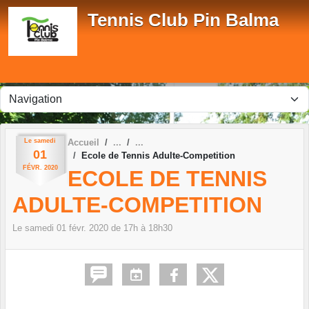
Panneau de gestion des cookies
Tennis Club Pin Balma
Le
samedi
Accueil
01
Ecole de Tennis Adulte-Competition
FÉVR.
2020
ECOLE DE TENNIS
ADULTE-COMPETITION
Le
samedi
01
févr.
2020
de 17h à 18h30