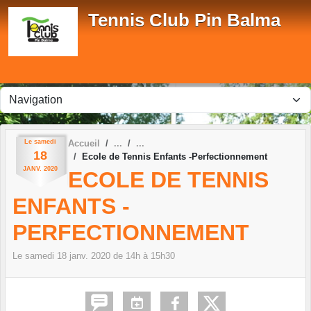
Panneau de gestion des cookies
Tennis Club Pin Balma
Le
samedi
Accueil
18
Ecole de Tennis Enfants -Perfectionnement
JANV.
2020
ECOLE DE TENNIS
ENFANTS -
PERFECTIONNEMENT
Le
samedi
18
janv.
2020
de 14h à 15h30