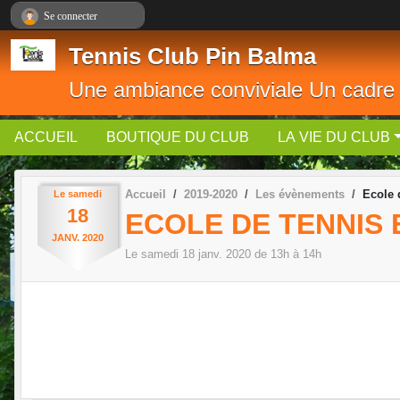
Panneau de gestion des cookies
Se connecter
Tennis Club Pin Balma
Une ambiance conviviale Un cadre
ACCUEIL
BOUTIQUE DU CLUB
LA VIE DU CLUB
Accueil
2019-2020
Les évènements
Ecole 
Le
samedi
18
ECOLE DE TENNIS
JANV.
2020
Le
samedi
18
janv.
2020
de 13h à 14h