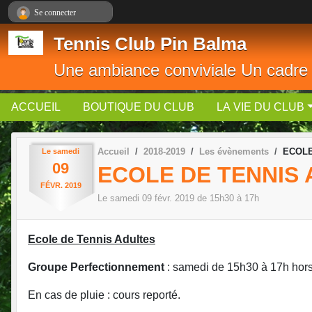
Panneau de gestion des cookies
Se connecter
Tennis Club Pin Balma
Une ambiance conviviale Un cadre
ACCUEIL
BOUTIQUE DU CLUB
LA VIE DU CLUB
Accueil
2018-2019
Les évènements
ECOLE 
Le
samedi
09
ECOLE DE TENNIS
FÉVR.
2019
Le
samedi
09
févr.
2019
de 15h30 à 17h
Ecole de Tennis Adultes
Groupe Perfectionnement
: samedi de 15h30 à 17h hors
En cas de pluie : cours reporté.