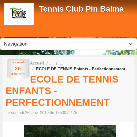
Panneau de gestion des cookies
Tennis Club Pin Balma
Le
samedi
Accueil
26
ECOLE DE TENNIS Enfants - Perfectionnement
JANV.
2019
ECOLE DE TENNIS
ENFANTS -
PERFECTIONNEMENT
Le
samedi
26
janv.
2019
de 15h30 à 17h