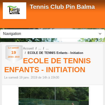
Panneau de gestion des cookies
Tennis Club Pin Balma
Le
samedi
Accueil
19
ECOLE DE TENNIS Enfants - Initiation
JANV.
2019
ECOLE DE TENNIS
ENFANTS - INITIATION
Le
samedi
19
janv.
2019
de 14h à 15h30