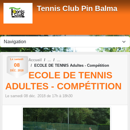
Panneau de gestion des cookies
Tennis Club Pin Balma
Le
samedi
Accueil
08
ECOLE DE TENNIS Adultes - Compétition
DÉC.
2018
ECOLE DE TENNIS
ADULTES - COMPÉTITION
Le
samedi
08
déc.
2018
de 17h à 18h30