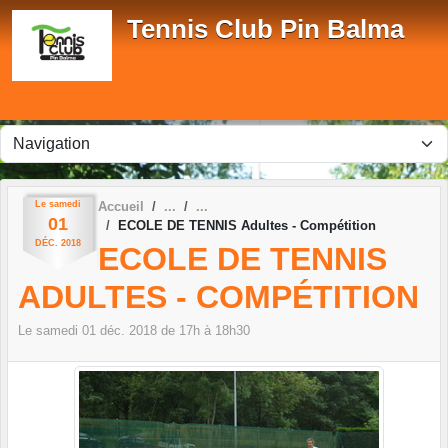
Panneau de gestion des cookies
Tennis Club Pin Balma
Le
samedi
Accueil
01
ECOLE DE TENNIS Adultes - Compétition
DÉC.
2018
ECOLE DE TENNIS
ADULTES - COMPÉTITION
Le
samedi
01
déc.
2018
de 17h à 18h30