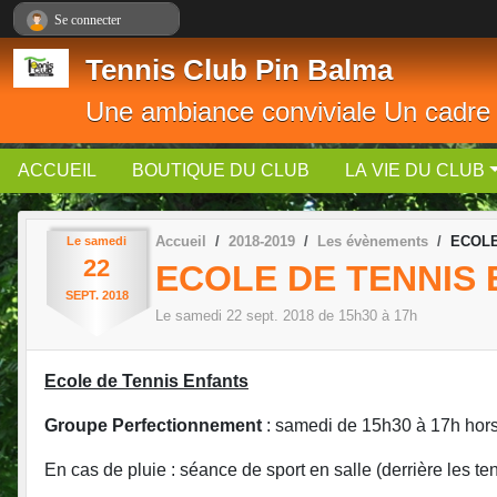
Panneau de gestion des cookies
Se connecter
Tennis Club Pin Balma
Une ambiance conviviale Un cadre
ACCUEIL
BOUTIQUE DU CLUB
LA VIE DU CLUB
Accueil
2018-2019
Les évènements
ECOLE 
Le
samedi
22
ECOLE DE TENNIS
SEPT.
2018
Le
samedi
22
sept.
2018
de 15h30 à 17h
Ecole de Tennis Enfants
Groupe Perfectionnement
: samedi de 15h30 à 17h hors
En cas de pluie : séance de sport en salle (derrière les ten