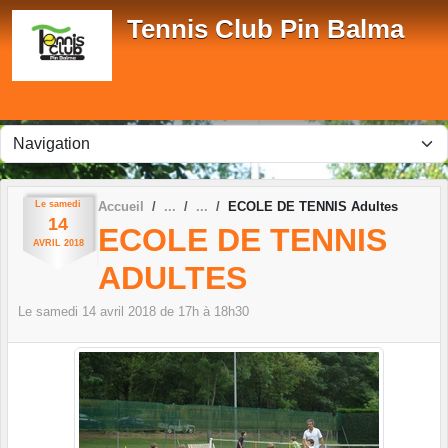
Panneau de gestion des cookies
Tennis Club Pin Balma
Le
samedi
Accueil
ECOLE DE TENNIS Adultes
14
ECOLE DE TENNIS
AVRIL
2018
ADULTES
Le
samedi
14
avril
2018
de 17h à 18h30