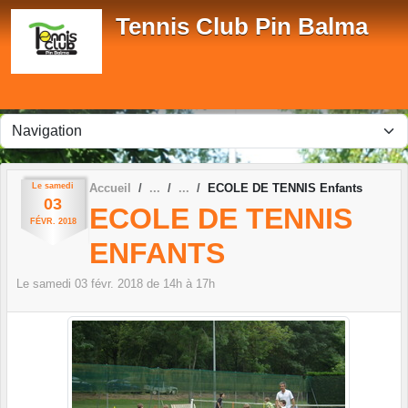
Panneau de gestion des cookies
Tennis Club Pin Balma
Le
samedi
Accueil
ECOLE DE TENNIS Enfants
03
ECOLE DE TENNIS
FÉVR.
2018
ENFANTS
Le
samedi
03
févr.
2018
de 14h à 17h