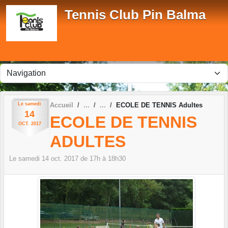
Panneau de gestion des cookies
Tennis Club Pin Balma
Le
samedi
Accueil
ECOLE DE TENNIS Adultes
14
ECOLE DE TENNIS
OCT.
2017
ADULTES
Le
samedi
14
oct.
2017
de 17h à 18h30