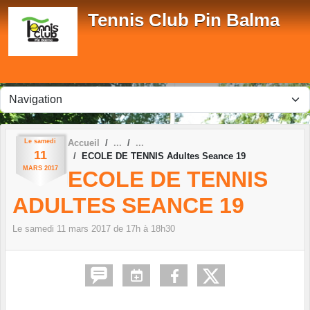
Panneau de gestion des cookies
Tennis Club Pin Balma
Le
samedi
Accueil
11
ECOLE DE TENNIS Adultes Seance 19
MARS
2017
ECOLE DE TENNIS
ADULTES SEANCE 19
Le
samedi
11
mars
2017
de 17h à 18h30