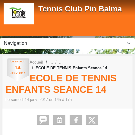
Panneau de gestion des cookies
Tennis Club Pin Balma
Le
samedi
Accueil
14
ECOLE DE TENNIS Enfants Seance 14
JANV.
2017
ECOLE DE TENNIS
ENFANTS SEANCE 14
Le
samedi
14
janv.
2017
de 14h à 17h