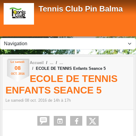
Panneau de gestion des cookies
Tennis Club Pin Balma
Le
samedi
Accueil
08
ECOLE DE TENNIS Enfants Seance 5
OCT.
2016
ECOLE DE TENNIS
ENFANTS SEANCE 5
Le
samedi
08
oct.
2016
de 14h à 17h