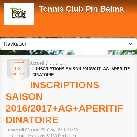
Panneau de gestion des cookies
Tennis Club Pin Balma
Le
samedi
Accueil
03
INSCRIPTIONS SAISON 2016/2017+AG+APERITIF
DINATOIRE
SEPT.
2016
INSCRIPTIONS
SAISON
2016/2017+AG+APERITIF
DINATOIRE
Le
samedi
03
sept.
2016
de 18h à 21h30
Lieu :
route des sports
31130
Pin balma