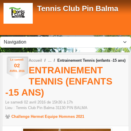
Panneau de gestion des cookies
Tennis Club Pin Balma
Le
samedi
Accueil
Entrainement Tennis (enfants -15 ans)
02
ENTRAINEMENT
AVRIL
2016
TENNIS (ENFANTS
-15 ANS)
Le
samedi
02
avril
2016
de 15h30 à 17h
Lieu :
Tennis Club Pin Balma
31130
PIN BALMA
Challenge Hermet Equipe Hommes 2021