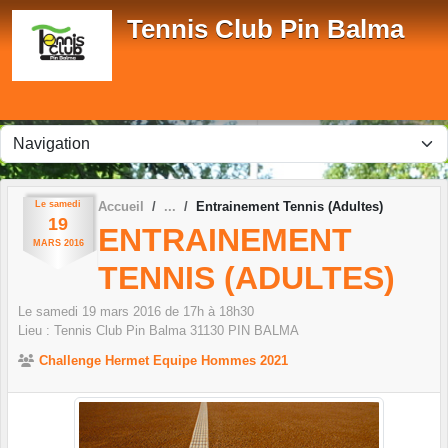
Panneau de gestion des cookies
Tennis Club Pin Balma
Le
samedi
Accueil
Entrainement Tennis (Adultes)
19
ENTRAINEMENT
MARS
2016
TENNIS (ADULTES)
Le
samedi
19
mars
2016
de 17h à 18h30
Lieu :
Tennis Club Pin Balma
31130
PIN BALMA
Challenge Hermet Equipe Hommes 2021