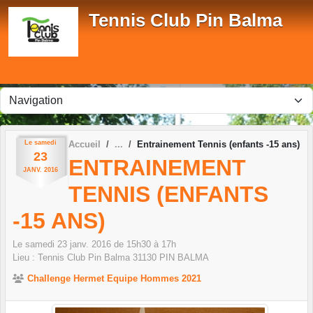
Panneau de gestion des cookies
Tennis Club Pin Balma
Le
samedi
Accueil
Entrainement Tennis (enfants -15 ans)
23
ENTRAINEMENT
JANV.
2016
TENNIS (ENFANTS
-15 ANS)
Le
samedi
23
janv.
2016
de 15h30 à 17h
Lieu :
Tennis Club Pin Balma
31130
PIN BALMA
Challenge Hermet Equipe Hommes 2021