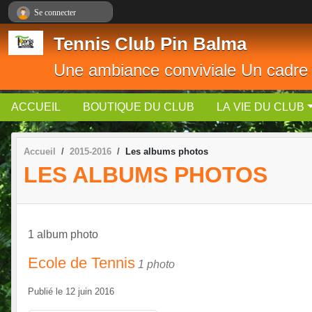
Panneau de gestion des cookies
Se connecter
Tennis Club Pin Balma
Une ambiance conviviale Un cadre
ACCUEIL
BOUTIQUE DU CLUB
LA VIE DU CLUB
Accueil
2015-2016
Les albums photos
LES ALBUMS PHOTOS
1 album photo
Ecole de Tennis
1 photo
Publié le
12 juin 2016