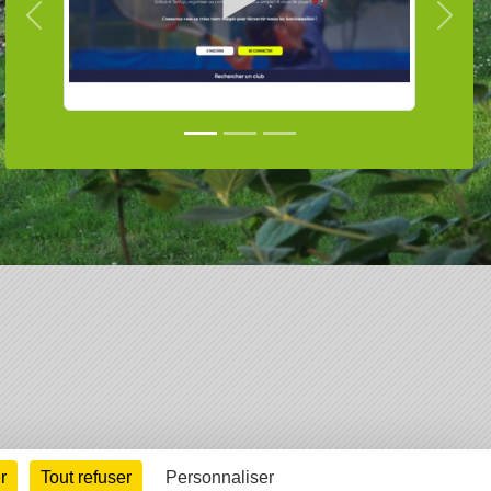
Précedent
Suiva
arte cookies
Gestion des cookies
r
Tout refuser
Personnaliser