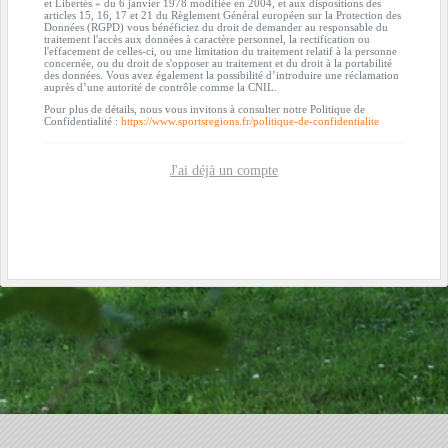
et Libertés » du 6 janvier 1978 modifiée en 2004, et aux dispositions des
articles 15, 16, 17 et 21 du Règlement Général européen sur la Protection des
Données (RGPD) vous bénéficiez du droit de demander au responsable du
traitement l'accès aux données à caractère personnel, la rectification ou
l'effacement de celles-ci, ou une limitation du traitement relatif à la personne
concernée, ou du droit de s'opposer au traitement et du droit à la portabilité
des données. Vous avez également la possibilité d’introduire une réclamation
auprès d’une autorité de contrôle comme la CNIL.
Pour plus de détails, nous vous invitons à consulter notre Politique de
Confidentialité :
https://www.sportsregions.fr/politique-de-confidentialite
J'ai déjà un compte